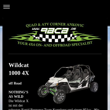
Wildcat
1000 4X
off Road
NOTHING’S
AS WILD
Die Wildcat X
ist mit der
robusten Rapid Response Team Kupplung und einem 951cc , 90+