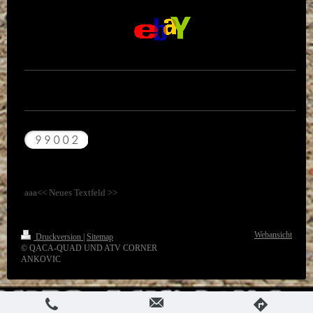
aaa<< Neues Textfeld >>
Webansicht
Druckversion
|
Sitemap
© QACA-QUAD UND ATV CORNER
ANKOVIC