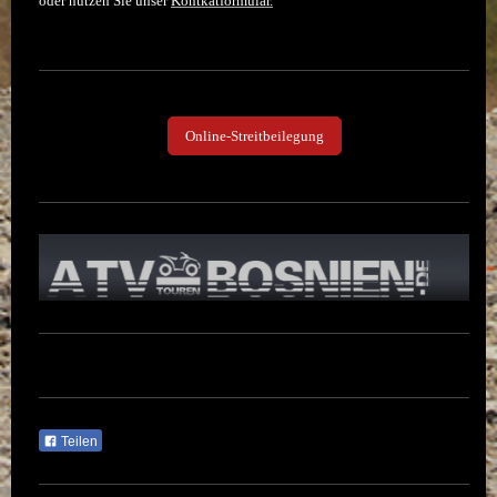
oder nutzen Sie unser
Kontkatformular.
Online-Streitbeilegung
Teilen