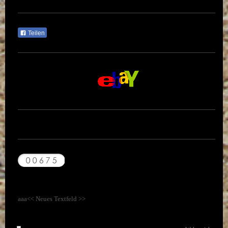
Teilen
aaa<< Neues Textfeld >>