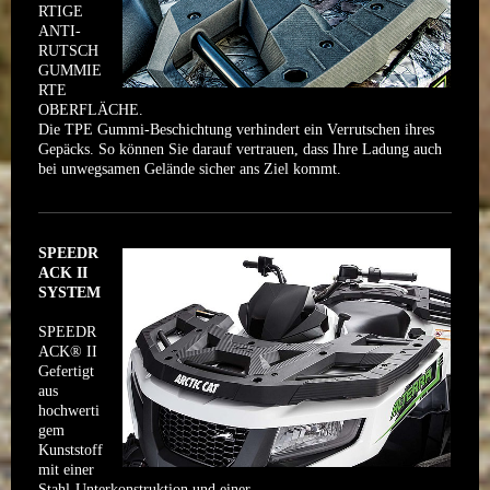
RTIGE
ANTI-
RUTSCH
GUMMIE
RTE
OBERFLÄCHE.
Die TPE Gummi-Beschichtung verhindert ein Verrutschen ihres
Gepäcks. So können Sie darauf vertrauen, dass Ihre Ladung auch
bei unwegsamen Gelände sicher ans Ziel kommt.
SPEEDR
ACK II
SYSTEM
SPEEDR
ACK® II
Gefertigt
aus
hochwerti
gem
Kunststoff
mit einer
Stahl-Unterkonstruktion und einer