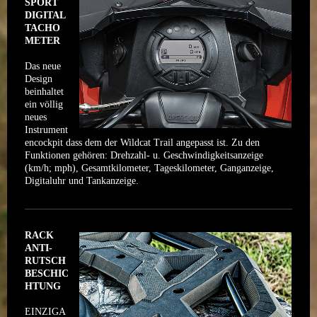
SPORT
DIGITAL
TACHO
METER
Das neue
Design
beinhaltet
ein völlig
neues
Instrument
encockpit dass dem der Wildcat Trail angepasst ist. Zu den
Funktionen gehören: Drehzahl- u. Geschwindigkeitsanzeige
(km/h; mph), Gesamtkilometer, Tageskilometer, Ganganzeige,
Digitaluhr und Tankanzeige.
RACK
ANTI-
RUTSCH
BESCHIC
HTUNG
EINZIGA