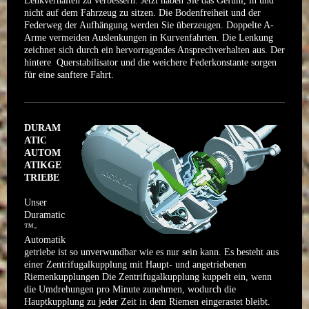
Lenkverhalten zu verbessern. Jetzt haben Sie das Gefühl, in und
nicht auf dem Fahrzeug zu sitzen. Die Bodenfreiheit und der
Federweg der Aufhängung werden Sie überzeugen. Doppelte A-
Arme vermeiden Auslenkungen in Kurvenfahrten. Die Lenkung
zeichnet sich durch ein hervorragendes Ansprechverhalten aus. Der
hintere Querstabilisator und die weichere Federkonstante sorgen
für eine sanftere Fahrt.
DURAM
ATIC
AUTOM
ATIKGE
TRIEBE
Unser
Duramatic
™-
Automatik
getriebe ist so unverwundbar wie es nur sein kann. Es besteht aus
einer Zentrifugalkupplung mit Haupt- und angetriebenen
Riemenkupplungen Die Zentrifugalkupplung kuppelt ein, wenn
die Umdrehungen pro Minute zunehmen, wodurch die
Hauptkupplung zu jeder Zeit in dem Riemen eingerastet bleibt.